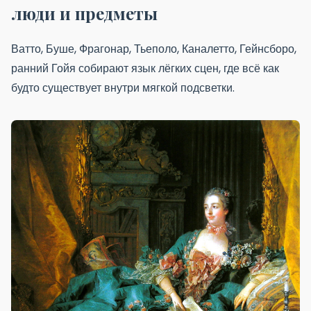
люди и предметы
Ватто, Буше, Фрагонар, Тьеполо, Каналетто, Гейнсборо,
ранний Гойя собирают язык лёгких сцен, где всё как
будто существует внутри мягкой подсветки.